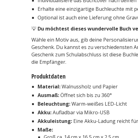
Individualisiere das Buchcover nach deine
Erhalte eine einzigartige Buchleuchte mit p
Optional ist auch eine Lieferung ohne Grav
💡
Du möchtest dieses wundervolle Buch v
Wähle ein Motiv aus, gib deine Personalisier
Geschenk. Du kannst es zu verschiedensten A
Geschenk zum Schulabschluss ist diese Buchl
die Empfänger.
Produktdaten
Material:
Walnussholz und Papier
Ausmaß:
Öffnet sich bis zu 360°
Beleuchtung:
Warm-weißes LED-Licht
Akku:
Aufladbar via Mikro-USB
Akkuleistung:
Eine Akku-Ladung reicht für
Maße:
Groß ca. 14 cm x 16,5 cm x 2,5 cm