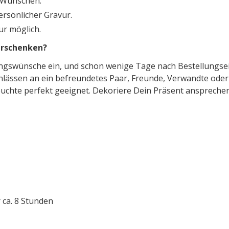
n Wünschen.
ersönlicher Gravur.
ur möglich.
erschenken?
ungswünsche ein, und schon wenige Tage nach Bestellungsei
nlässen an ein befreundetes Paar, Freunde, Verwandte oder
euchte perfekt geeignet. Dekoriere Dein Präsent anspreche
 ca. 8 Stunden