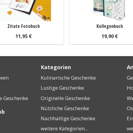
Zitate Fotobuch
Kollegenbuch
11,95 €
19,90 €
Kategorien
An
deen
Kulinarische Geschenke
Ge
l
Lustige Geschenke
Ho
ne Geschenke
Originelle Geschenke
We
Nützliche Geschenke
Os
ob
Nachhaltige Geschenke
Ei
weitere Kategorien...
we