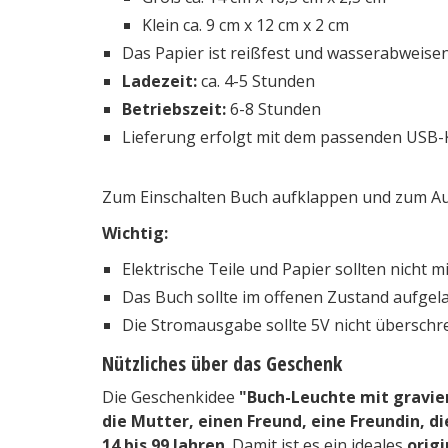
Klein ca. 9 cm x 12 cm x 2 cm
Das Papier ist reißfest und wasserabweisend
Ladezeit:
ca. 4-5 Stunden
Betriebszeit:
6-8 Stunden
Lieferung erfolgt mit dem passenden USB-
Zum Einschalten Buch aufklappen und zum Au
Wichtig:
Elektrische Teile und Papier sollten nicht
Das Buch sollte im offenen Zustand aufgel
Die Stromausgabe sollte 5V nicht überschre
Nützliches über das Geschenk
Die Geschenkidee
"Buch-Leuchte mit gravie
die Mutter, einen Freund, eine Freundin, d
14 bis 99 Jahren
. Damit ist es ein ideales
origi