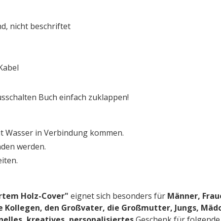
, nicht beschriftet
Kabel
sschalten Buch einfach zuklappen!
 mit Wasser in Verbindung kommen.
aden werden.
iten.
rtem Holz-Cover"
eignet sich besonders für
Männer, Fraue
ie Kollegen, den Großvater, die Großmutter, Jungs, Mädc
nelles, kreatives, personalisiertes
Geschenk für folgende