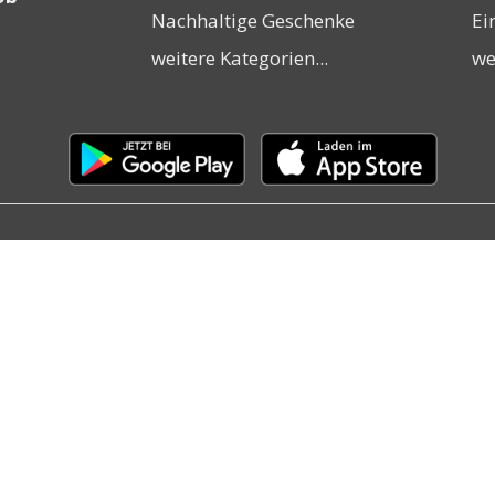
Nachhaltige Geschenke
Ei
weitere Kategorien...
we
Laden
Laden
im
im
Google
Apple
Play
App
Store
Store