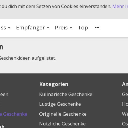
 du dich mit dem Setzen von Cookies einverstanden.
Mehr I
ass
Empfänger
Preis
Top
n
eschenkideen aufgelistet.
Kategorien
An
deen
Kulinarische Geschenke
Ge
l
Lustige Geschenke
Ho
ne Geschenke
Originelle Geschenke
We
Nützliche Geschenke
Os
ob