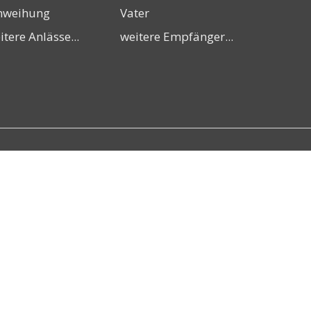
nweihung
Vater
itere Anlässe...
weitere Empfänger...