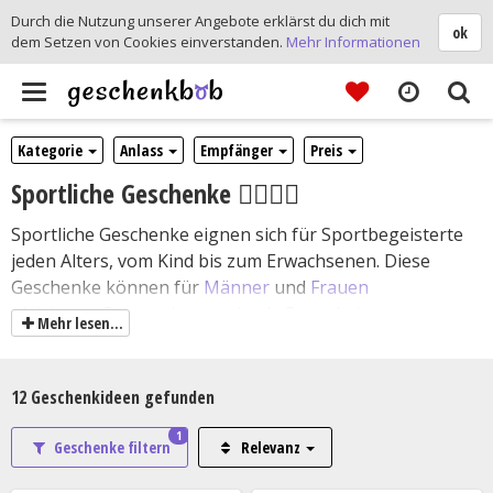
Durch die Nutzung unserer Angebote erklärst du dich mit
ok
dem Setzen von Cookies einverstanden.
Mehr Informationen
Toggle
navigation
Kategorie
Anlass
Empfänger
Preis
Sportliche Geschenke 🏃‍♀️🏃‍♂️
Sportliche Geschenke eignen sich für Sportbegeisterte
jeden Alters, vom Kind bis zum Erwachsenen. Diese
Geschenke können für
Männer
und
Frauen
gleichermaßen geeignet sein, da Sport keine
Mehr lesen...
geschlechtsspezifische Aktivität ist. Sie sind ideal für
Menschen, die einen gesunden Lebensstil pflegen und
gerne aktiv sind. Sportliche Geschenke können auch für
12
Geschenkideen gefunden
Personen geeignet sein, die gerade erst mit einer
1
sportlichen Aktivität beginnen möchten und noch nicht
Geschenke filtern
Relevanz
über das erforderliche Equipment oder die notwendige