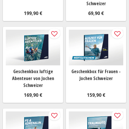
Sportliche Geschenke können eine tolle Möglichkeit sein,
Schweizer
um diejenigen zu beschenken, die ein aktives und
199,90 €
69,90 €
sportliches Leben führen. Egal, ob sie gerne
laufen
,
schwimmen
,
Rad fahren
oder andere Sportarten
betreiben, es gibt viele Geschenkideen, die ihnen Freude
bereiten können. Hier sind einige Ideen, die du in
Betracht ziehen kannst.
Fitness-Gadgets
Unterstütze ihre sportlichen Aktivitäten mit technischen
Geschenkbox luftige
Geschenkbox für Frauen -
Gadgets, die ihnen helfen, ihre Leistung zu verbessern
Abenteuer von Jochen
Jochen Schweizer
und ihre Ziele zu erreichen. Ein
Fitness-Tracker
, eine
Schweizer
smarte Sportuhr
oder
drahtlose Kopfhörer
können
169,90 €
159,90 €
großartige Geschenke sein, die ihnen dabei helfen, ihre
Fortschritte zu verfolgen und motiviert zu bleiben.
Sportbekleidung
Hochwertige Sportbekleidung ist immer ein geschätztes