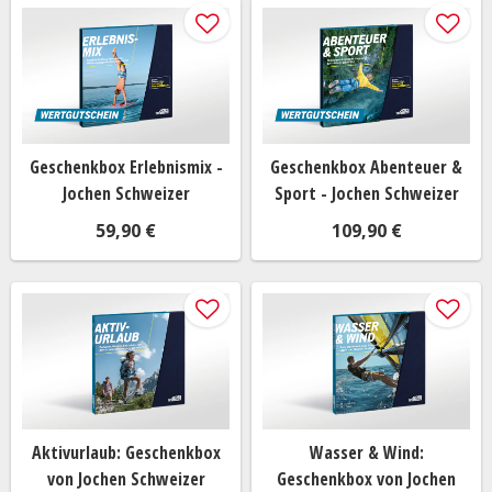
Motivation verfügen. Durch das Schenken von
sportlichen Geschenken kannst du ihnen eine Portion
Inspiration und Unterstützung bieten, um ihre
sportlichen Ziele zu erreichen. Egal, ob es sich um ein
Kind handelt, das Fußball spielt, einen Freund, der ins
Fitnessstudio geht, oder ein Familienmitglied, der gerne
wandert - sportliche Geschenke können ihnen helfen, ihr
Geschenkbox Erlebnismix -
Geschenkbox Abenteuer &
Engagement für einen gesunden Lebensstil zu festigen
Jochen Schweizer
Sport - Jochen Schweizer
und ihre sportlichen Fähigkeiten zu verbessern. Mithilfe
59,90 €
109,90 €
unserer Geschenkideen läuft die beschenkte Person zur
Bestform auf. Entdecke mit unseren sportlichen
Geschenken neue Trendsportarten wie
Stand Up
Paddeln
oder altbewährtes wie einen
Kickertisch
oder
Yoga
. Auch beliebtes
Fitnesszubehör
wie
Fitnesstracker
zählen zu tollen sportlichen Geschenken.
Für die aktiven und sportbegeisterten Menschen
Aktivurlaub: Geschenkbox
Wasser & Wind:
in deinem Leben
von Jochen Schweizer
Geschenkbox von Jochen