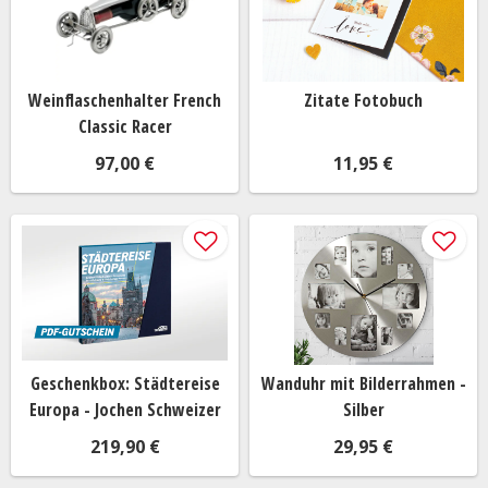
wenn ich wenig Zeit habe?
Wie kann ich herausfinden, was jemand sich
wünscht, ohne direkt nachzufragen?
Weinflaschenhalter French
Zitate Fotobuch
Classic Racer
Gibt es Geschenke, die für verschiedene
97,00 €
11,95 €
Altersgruppen geeignet sind?
Geschenkbox: Städtereise
Wanduhr mit Bilderrahmen -
Europa - Jochen Schweizer
Silber
219,90 €
29,95 €