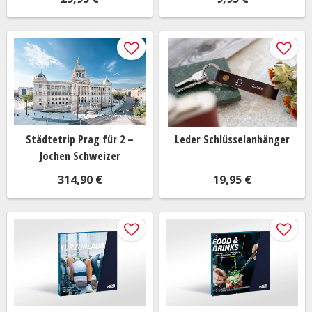
Verwandten, denn gemeinsam schenken macht noch
mehr Freude
Eine Inspiration für unvergessliche Präsente
Die Suche nach dem perfekten Geschenk für einen
besonderen Anlass kann manchmal herausfordernd
sein. Egal, ob du ein Geschenk für einen
Geburtstag
, eine
Hochzeit
, eine
Einweihung
,
Weihnachten
oder eine
Städtetrip Prag für 2 –
Leder Schlüsselanhänger
andere Feierlichkeit suchst, hier findest du Inspiration
Jochen Schweizer
für kreative und einfallsreiche Geschenkideen.
314,90 €
19,95 €
Personalisierte Geschenke
sind immer eine großartige
Wahl, um deine Liebe und Wertschätzung auszudrücken.
Du kannst ein individuell gestaltetes
Fotoalbum
erstellen, ein
Schmuckstück
mit einer
Gravur
versehen
lassen oder eine maßgeschneiderte Geschenkbox
zusammenstellen.
Erlebnisgeschenke
sind eine Möglichkeit, unvergessliche