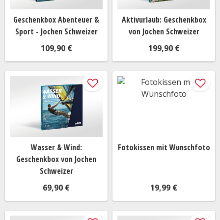
Bluetooth Grillthermometer
Geschenkbox Abenteuer &
Aktivurlaub: Geschenkbox
WMF Fondue
Sport - Jochen Schweizer
von Jochen Schweizer
Cocktail Shaker Set Edelstahl
WMF Smoothie Maker
109,90 €
199,90 €
Fußreflexzonen-Massagerät
Funk Wetterstation
Mini Arcade Maschine
Flaschenkühler für Wein und Sekt
Lego Technic
Beer Pong Becherset
Rituals Auto Parfüm
Wasser & Wind:
Fotokissen mit Wunschfoto
Steakbesteck
Geschenkbox von Jochen
Schweizer
Fitness Tracker
/
Smartwatch
Yogamatte
69,90 €
19,99 €
FAQs