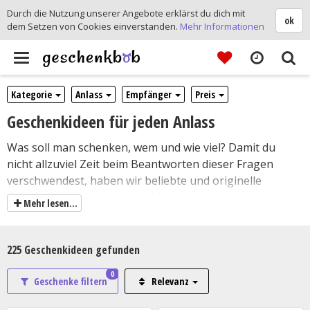
Durch die Nutzung unserer Angebote erklärst du dich mit
ok
dem Setzen von Cookies einverstanden.
Mehr Informationen
Toggle
navigation
Kategorie
Anlass
Empfänger
Preis
Geschenkideen für jeden Anlass
Was soll man schenken, wem und wie viel? Damit du
nicht allzuviel Zeit beim Beantworten dieser Fragen
verschwendest, haben wir beliebte und originelle
Geschenkideen gesammelt. Mit unseren ausgewählten
Mehr lesen...
Geschenken für jeden Anlass und jedes Budget möchten
wir deiner Fantasie auf die Sprünge helfen. Unsere
Zusammenstellung außergewöhnlicher Präsente will dir
225
Geschenkideen gefunden
ein lustvolles Sondieren gestatten. Die große Vielfalt an
0
Geschenkideen soll dich inspirieren. Anlässe zum
Geschenke filtern
Relevanz
Schenken sind mit
Geburtstag
,
Weihnachten
,
Hochzeit
,