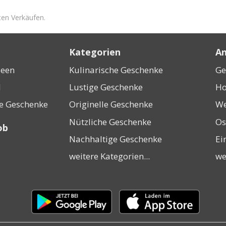
ten Verkäufen.
Kategorien
An
deen
Kulinarische Geschenke
Ge
l
Lustige Geschenke
Ho
ne Geschenke
Originelle Geschenke
We
Nützliche Geschenke
Os
ob
Nachhaltige Geschenke
Ei
weitere Kategorien...
we
Laden
Laden
im
im
Google
Apple