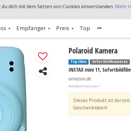
 du dich mit dem Setzen von Cookies einverstanden.
Mehr I
ass
Empfänger
Preis
Top
Polaroid Kamera
Top Idee
Sofortbildkameras
INSTAX mini 11, Sofortbildfil
amazon.de
#VerdientProvisionen *
Dieses Produkt ist derzeit
Geschenkideen!