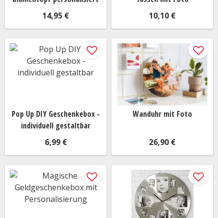
für sie und ihr Baby zu schaffen.
14,95 €
10,10 €
Nützliche Geschenke: Praktische Unterstützung
Wenn es um Geschenke zur Geburt geht, sind praktische
und nützliche Gegenstände immer willkommen.
Überlege, was die Eltern gebrauchen könnten, um den
Alltag mit ihrem Baby einfacher zu gestalten. Das kann
zum Beispiel ein
Babyphone
sein, um die Sicherheit des
Babys zu gewährleisten, oder ein
Windelvorrat
, der
Pop Up DIY Geschenkebox -
Wanduhr mit Foto
ihnen in den ersten Wochen hilft. Auch
Babykleidung
,
individuell gestaltbar
Lätzchen
oder ein
Babypflege-Set
sind praktische
6,99 €
26,90 €
Geschenke, die die Eltern sicherlich zu schätzen wissen
werden.
Erinnerungsstücke: Die Zeit festhalten
Eine Geburt ist ein einzigartiges Ereignis, das viele
kostbare Erinnerungen schafft. Geschenke, die helfen,