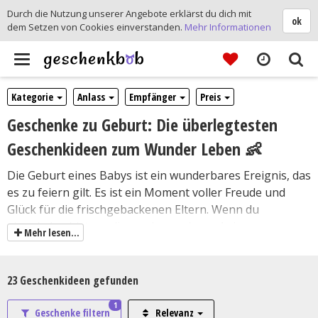
Durch die Nutzung unserer Angebote erklärst du dich mit
ok
dem Setzen von Cookies einverstanden.
Mehr Informationen
Toggle
navigation
Kategorie
Anlass
Empfänger
Preis
Geschenke zu Geburt: Die überlegtesten
Geschenkideen zum Wunder Leben 👶
Die Geburt eines Babys ist ein wunderbares Ereignis, das
es zu feiern gilt. Es ist ein Moment voller Freude und
Glück für die frischgebackenen Eltern. Wenn du
eingeladen bist, an diesem besonderen Anlass
Mehr lesen...
teilzunehmen, möchtest du vielleicht ein Geschenk
mitbringen, das sowohl nützlich als auch bedeutsam ist.
Die Auswahl eines Geschenks zur Geburt erfordert ein
23
Geschenkideen gefunden
gewisses Maß an Einfühlungsvermögen und
1
Überlegung. Indem du persönliche und bedeutsame
Geschenke filtern
Relevanz