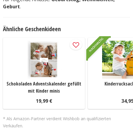
Geburt
.
Ähnliche Geschenkideen
NACHHALTIG
Schokoladen Adventskalender gefüllt
Kinderrucksac
mit Kinder minis
19,99 €
34,9
* Als Amazon-Partner verdient Wishbob an qualifizierten
Verkäufen.