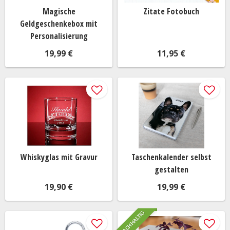
lieber etwas Aktives schenken möchtest, könnten ein
Magische
Zitate Fotobuch
farbenfrohes Springseil oder ein Jonglierball-Set eine
Geldgeschenkebox mit
tolle Idee sein, um die Kleinen zum Toben zu animieren.
Personalisierung
Denke daran, dass Sicherheit und Altersgerechtigkeit
19,99 €
11,95 €
immer wichtig sind, um
das passende Geschenk für das
Kind
zu finden.
Für den Haustierliebhaber: Tierisch gute
Überraschungen!
Nicht nur Menschen, sondern auch unsere geliebten
Vierbeiner verdienen es, beschenkt zu werden. Wenn du
jemanden kennst, der sein Haustier über alles liebt, gibt
Whiskyglas mit Gravur
Taschenkalender selbst
es einige
nette Geschenkideen
für den pelzigen
gestalten
Freund. Ein neues Hundespielzeug oder eine gemütliche
19,90 €
19,99 €
Katzenhöhle können für freudiges Schwanzwedeln oder
Schnurren sorgen. Ebenso könnten leckere Snacks oder
ein hübsches Futtergeschirr eine tolle Überraschung für
NACHHALTIG
das Haustier und seinen Besitzer darstellen.