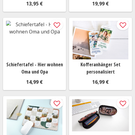
Isolierte Trinkflasche
13,95 €
19,99 €
Schlüsselanhänger
Duftkerzen Set
Badespielzeug-Set
Digitaler Küchentimer
Buddha Statue mit Mittelfinger
Fotokissen
Jenga Holz Stapelspiel
Schiefertafel - Hier wohnen
Kofferanhänger Set
Babyparty Set
Oma und Opa
personalisiert
Ringwurfspiel
14,99 €
16,99 €
Bienen Minipflanzset
Malstifte aus Bienenwachs
Naturseife
Veganes Kochbuch
Springseil
3D Lesezeichen