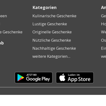
Kategorien
An
deen
Kulinarische Geschenke
Ge
l
Lustige Geschenke
Ho
ne Geschenke
Originelle Geschenke
We
Nützliche Geschenke
Os
ob
Nachhaltige Geschenke
Ei
weitere Kategorien...
we
Laden
Laden
im
im
Google
Apple
Play
App
Store
Store