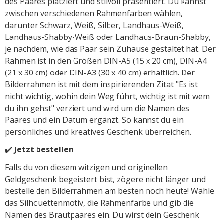
des Paares platziert und stilvoll präsentiert. Du kannst
zwischen verschiedenen Rahmenfarben wählen,
darunter Schwarz, Weiß, Silber, Landhaus-Weiß,
Landhaus-Shabby-Weiß oder Landhaus-Braun-Shabby,
je nachdem, wie das Paar sein Zuhause gestaltet hat. Der
Rahmen ist in den Größen DIN-A5 (15 x 20 cm), DIN-A4
(21 x 30 cm) oder DIN-A3 (30 x 40 cm) erhältlich. Der
Bilderrahmen ist mit dem inspirierenden Zitat "Es ist
nicht wichtig, wohin dein Weg führt, wichtig ist mit wem
du ihn gehst" verziert und wird um die Namen des
Paares und ein Datum ergänzt. So kannst du ein
persönliches und kreatives Geschenk überreichen.
✔️
Jetzt bestellen
Falls du von diesem witzigen und originellen
Geldgeschenk begeistert bist, zögere nicht länger und
bestelle den Bilderrahmen am besten noch heute! Wähle
das Silhouettenmotiv, die Rahmenfarbe und gib die
Namen des Brautpaares ein. Du wirst dein Geschenk