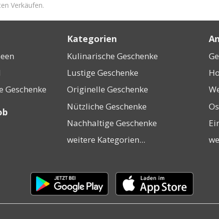
ten Verkäufen.
Kategorien
An
deen
Kulinarische Geschenke
Ge
l
Lustige Geschenke
Ho
ne Geschenke
Originelle Geschenke
We
Nützliche Geschenke
Os
ob
Nachhaltige Geschenke
Ei
weitere Kategorien...
we
Laden
Laden
im
im
Google
Apple
Play
App