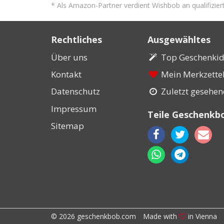
* Als Amazon-Partner verdient Wishbob an qualifizier
Rechtliches
Ausgewähltes
Über uns
Top Geschenki
Kontakt
Mein Merkzette
Datenschutz
Zuletzt gesehe
Impressum
Teile Geschenkb
Sitemap
© 2026 geschenkbob.com
Made with
in Vienna