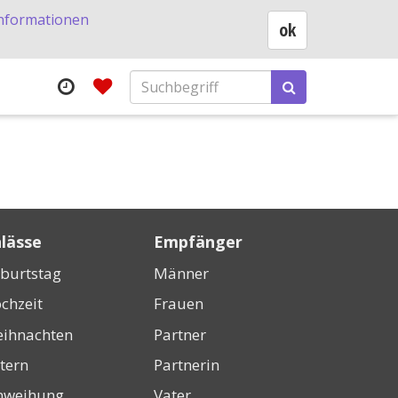
nformationen
ok
lässe
Empfänger
burtstag
Männer
chzeit
Frauen
ihnachten
Partner
tern
Partnerin
nweihung
Vater