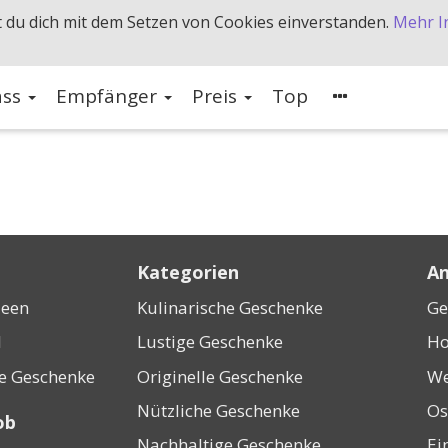
 du dich mit dem Setzen von Cookies einverstanden.
Mehr I
ass
Empfänger
Preis
Top
Kategorien
An
deen
Kulinarische Geschenke
Ge
l
Lustige Geschenke
Ho
ne Geschenke
Originelle Geschenke
We
Nützliche Geschenke
Os
ob
Nachhaltige Geschenke
Ei