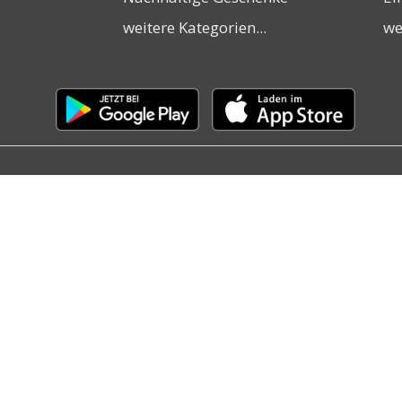
weitere Kategorien...
we
Laden
Laden
im
im
Google
Apple
Play
App
Store
Store