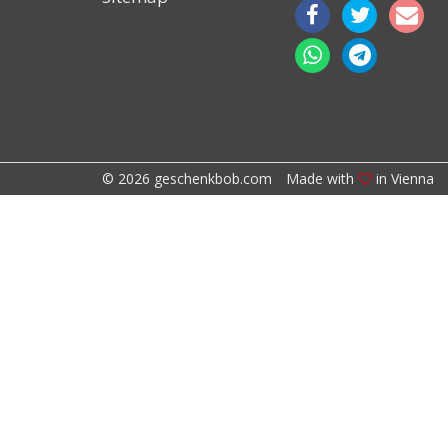
© 2026 geschenkbob.com
Made with
in Vienna