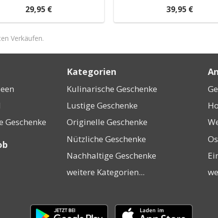
29,95 €
39,95 €
ten Verkäufen.
Kategorien
An
deen
Kulinarische Geschenke
Ge
l
Lustige Geschenke
Ho
ne Geschenke
Originelle Geschenke
We
Nützliche Geschenke
Os
ob
Nachhaltige Geschenke
Ei
weitere Kategorien...
we
Laden
Laden